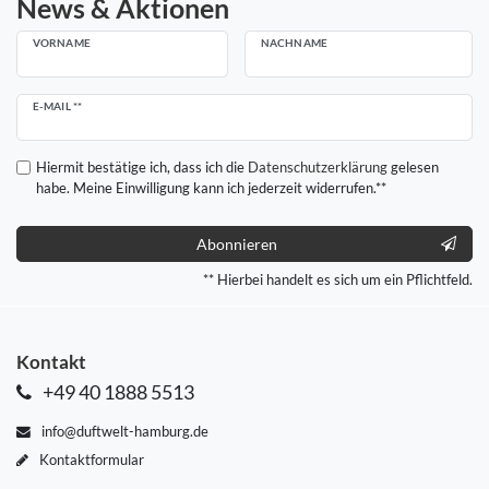
News & Aktionen
VORNAME
NACHNAME
Newsletter
E-MAIL **
Honig
Hiermit bestätige ich, dass ich die
Daten­schutz­erklärung
gelesen
habe. Meine Einwilligung kann ich jederzeit widerrufen.**
Abonnieren
** Hierbei handelt es sich um ein Pflichtfeld.
Kontakt
+49 40 1888 5513
info@duftwelt-hamburg.de
Kontaktformular