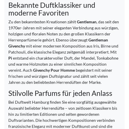
Bekannte Duftklassiker und
moderne Favoriten
Zu den bekanntesten Kreationen zählt
Gentleman
, das seit den
1970er-Jahren mit seiner eleganten Verbindung aus würzigen,
holzigen und floralen Noten zu den großen Klassikern der
Herrenparfümerie gehört. Ebenso überzeugt
Gentleman
Givenchy
mit einer modernen Komposition aus Iris, Birne und
Patchouli, die klassische Eleganz zeitgemäß interpretiert. Mit
Pi
entstand ein charaktervoller Duft, der Mandel, Tonkabohne
und warme Holznoten zu einer sinnlichen Komposition
vereint. Auch
Givenchy Pour Homme
begeistert mit seiner
frischen und würzigen Duftsignatur und zählt seit vielen
Jahren zu den beliebtesten Herrendüften der Marke.
Stilvolle Parfums für jeden Anlass
Bei Duftwelt Hamburg finden Sie eine sorgfältig ausgewählte
Auswahl beliebter Herrendüfte – von zeitlosen Klassikern bis
hin zu limitierten Editionen und selten gewordenen
Duftvarianten. Die hochwertigen Kompositionen verbinden
französische Eleganz mit moderner Duftkunst und sind die