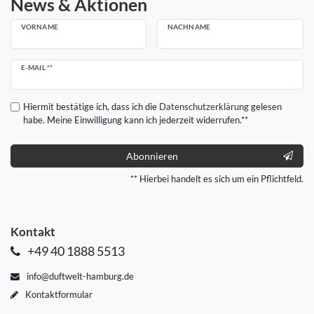
News & Aktionen
VORNAME
NACHNAME
Newsletter
E-MAIL **
Honig
Hiermit bestätige ich, dass ich die
Daten­schutz­erklärung
gelesen
habe. Meine Einwilligung kann ich jederzeit widerrufen.**
Abonnieren
** Hierbei handelt es sich um ein Pflichtfeld.
Kontakt
+49 40 1888 5513
info@duftwelt-hamburg.de
Kontaktformular