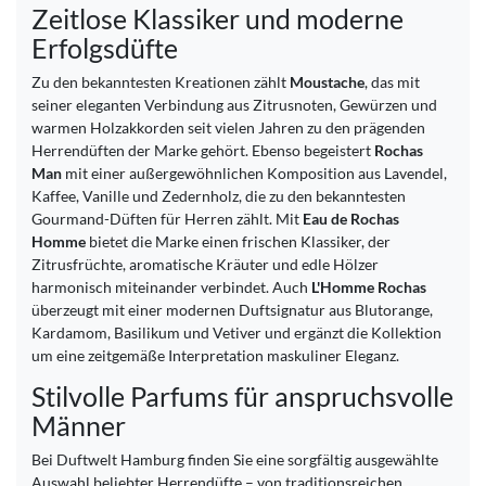
Zeitlose Klassiker und moderne
Erfolgsdüfte
Zu den bekanntesten Kreationen zählt
Moustache
, das mit
seiner eleganten Verbindung aus Zitrusnoten, Gewürzen und
warmen Holzakkorden seit vielen Jahren zu den prägenden
Herrendüften der Marke gehört. Ebenso begeistert
Rochas
Man
mit einer außergewöhnlichen Komposition aus Lavendel,
Kaffee, Vanille und Zedernholz, die zu den bekanntesten
Gourmand-Düften für Herren zählt. Mit
Eau de Rochas
Homme
bietet die Marke einen frischen Klassiker, der
Zitrusfrüchte, aromatische Kräuter und edle Hölzer
harmonisch miteinander verbindet. Auch
L'Homme Rochas
überzeugt mit einer modernen Duftsignatur aus Blutorange,
Kardamom, Basilikum und Vetiver und ergänzt die Kollektion
um eine zeitgemäße Interpretation maskuliner Eleganz.
Stilvolle Parfums für anspruchsvolle
Männer
Bei Duftwelt Hamburg finden Sie eine sorgfältig ausgewählte
Auswahl beliebter Herrendüfte – von traditionsreichen