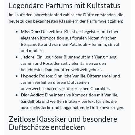
Legendäre Parfums mit Kultstatus
Im Laufe der Jahrzehnte sind zahlreiche Düfte entstanden, die
heute zu den bekanntesten Klassikern der Parfumwelt zählen:
Miss Dior:
Der zeitlose Klassiker begeistert mit einer
eleganten Komposition aus floralen Noten, frischer
Bergamotte und warmem Patchouli – feminin, stilvoll
und modern.
J'adore:
Ein luxuriöser Blumenduft mit Ylang-Ylang,
Jasmin und Rose, der seit vielen Jahren zu den
beliebtesten Damendüften weltweit gehört.
Hypnotic Poison:
Sinnliche Vanille, Bittermandel und
Jasmin verleihen diesem Duft seinen
unverwechselbaren, verführerischen Charakter.
Dior Addict:
Eine intensive Komposition mit Vanille,
Sandelholz und weißen Blüten – perfekt für alle, die
ausdrucksstarke und langanhaltende Düfte bevorzugen.
Zeitlose Klassiker und besondere
Duftschätze entdecken