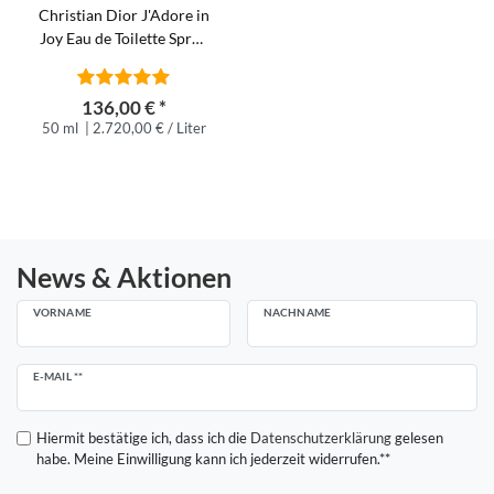
Christian Dior J'Adore in
Joy Eau de Toilette Spray
50 ml
136,00 € *
50 ml
| 2.720,00 € / Liter
News & Aktionen
VORNAME
NACHNAME
Newsletter
E-MAIL **
Honig
Hiermit bestätige ich, dass ich die
Daten­schutz­erklärung
gelesen
habe. Meine Einwilligung kann ich jederzeit widerrufen.**