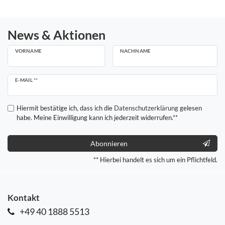
News & Aktionen
VORNAME
NACHNAME
Newsletter
E-MAIL **
Honig
Hiermit bestätige ich, dass ich die
Daten­schutz­erklärung
gelesen
habe. Meine Einwilligung kann ich jederzeit widerrufen.**
Abonnieren
** Hierbei handelt es sich um ein Pflichtfeld.
Kontakt
+49 40 1888 5513