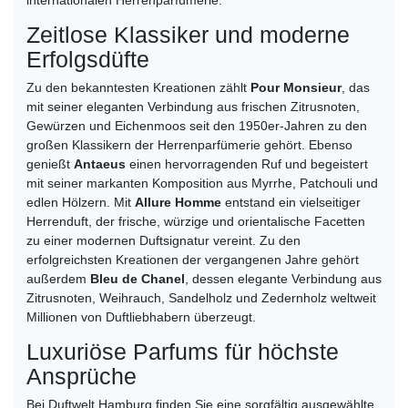
internationalen Herrenparfümerie.
Zeitlose Klassiker und moderne
Erfolgsdüfte
Zu den bekanntesten Kreationen zählt
Pour Monsieur
, das
mit seiner eleganten Verbindung aus frischen Zitrusnoten,
Gewürzen und Eichenmoos seit den 1950er-Jahren zu den
großen Klassikern der Herrenparfümerie gehört. Ebenso
genießt
Antaeus
einen hervorragenden Ruf und begeistert
mit seiner markanten Komposition aus Myrrhe, Patchouli und
edlen Hölzern. Mit
Allure Homme
entstand ein vielseitiger
Herrenduft, der frische, würzige und orientalische Facetten
zu einer modernen Duftsignatur vereint. Zu den
erfolgreichsten Kreationen der vergangenen Jahre gehört
außerdem
Bleu de Chanel
, dessen elegante Verbindung aus
Zitrusnoten, Weihrauch, Sandelholz und Zedernholz weltweit
Millionen von Duftliebhabern überzeugt.
Luxuriöse Parfums für höchste
Ansprüche
Bei Duftwelt Hamburg finden Sie eine sorgfältig ausgewählte