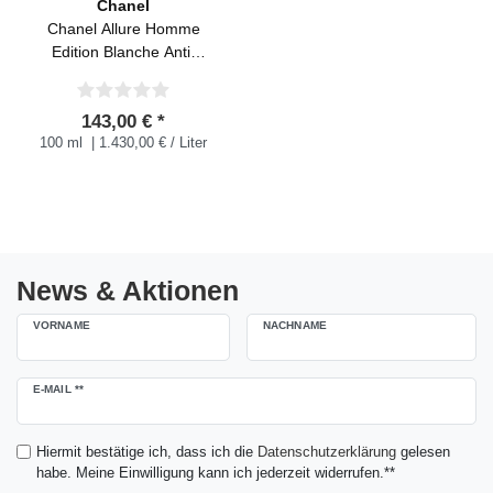
Chanel
Chanel Allure Homme
Edition Blanche Anti-
Shine Moisturizing After
Shave 100 ml
143,00 € *
100 ml
| 1.430,00 € / Liter
News & Aktionen
VORNAME
NACHNAME
Newsletter
E-MAIL **
Honig
Hiermit bestätige ich, dass ich die
Daten­schutz­erklärung
gelesen
habe. Meine Einwilligung kann ich jederzeit widerrufen.**