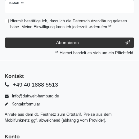
Newsletter
E-MAIL **
Honig
Hiermit bestätige ich, dass ich die
Daten­schutz­erklärung
gelesen
habe. Meine Einwilligung kann ich jederzeit widerrufen.**
Abonnieren
** Hierbei handelt es sich um ein Pflichtfeld.
Kontakt
+49 40 1888 5513
info@duftwelt-hamburg.de
Kontaktformular
Anrufe aus dem dt. Festnetz zum Ortstarif, Preise aus dem
Mobilfunknetz ggf. abweichend (abhängig vom Provider).
Konto