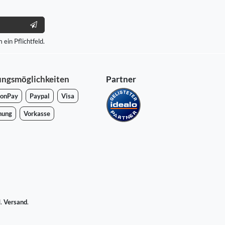
 ein Pflichtfeld.
ungsmöglichkeiten
Partner
onPay
Paypal
Visa
nung
Vorkasse
l.
Versand
.