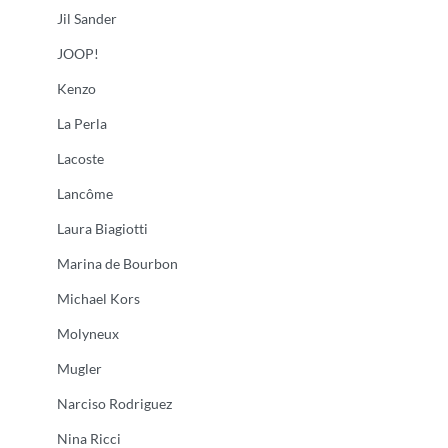
Jil Sander
JOOP!
Kenzo
La Perla
Lacoste
Lancôme
Laura Biagiotti
Marina de Bourbon
Michael Kors
Molyneux
Mugler
Narciso Rodriguez
Nina Ricci