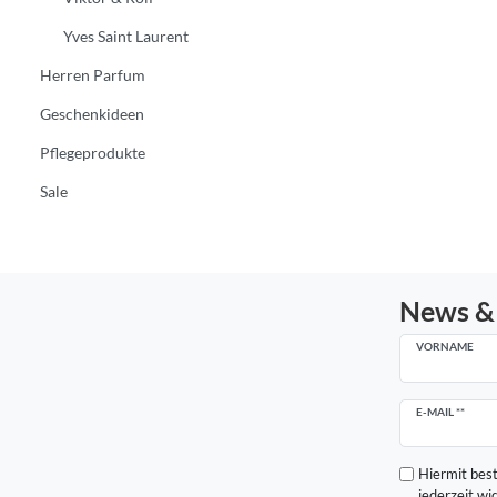
Yves Saint Laurent
Herren Parfum
Geschenkideen
Pflegeprodukte
Sale
News &
VORNAME
Newsletter
E-MAIL **
Honig
Hiermit best
jederzeit wi