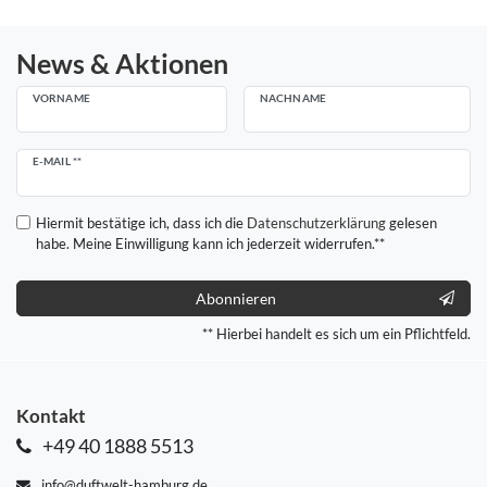
News & Aktionen
VORNAME
NACHNAME
Newsletter
E-MAIL **
Honig
Hiermit bestätige ich, dass ich die
Daten­schutz­erklärung
gelesen
habe. Meine Einwilligung kann ich jederzeit widerrufen.**
Abonnieren
** Hierbei handelt es sich um ein Pflichtfeld.
Kontakt
+49 40 1888 5513
info@duftwelt-hamburg.de