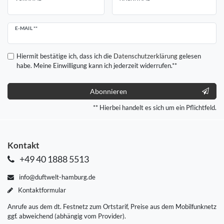
Newsletter
E-MAIL **
Honig
Hiermit bestätige ich, dass ich die
Daten­schutz­erklärung
gelesen
habe. Meine Einwilligung kann ich jederzeit widerrufen.**
Abonnieren
** Hierbei handelt es sich um ein Pflichtfeld.
Kontakt
+49 40 1888 5513
info@duftwelt-hamburg.de
Kontaktformular
Anrufe aus dem dt. Festnetz zum Ortstarif, Preise aus dem Mobilfunknetz
ggf. abweichend (abhängig vom Provider).