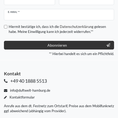
Newsletter
E-MAIL **
Honig
Hiermit bestätige ich, dass ich die
Daten­schutz­erklärung
gelesen
habe. Meine Einwilligung kann ich jederzeit widerrufen.**
Abonnieren
** Hierbei handelt es sich um ein Pflichtfeld.
Kontakt
+49 40 1888 5513
info@duftwelt-hamburg.de
Kontaktformular
Anrufe aus dem dt. Festnetz zum Ortstarif, Preise aus dem Mobilfunknetz
ggf. abweichend (abhängig vom Provider).