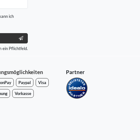
kann ich
 ein Pflichtfeld.
ungsmöglichkeiten
Partner
onPay
Paypal
Visa
nung
Vorkasse