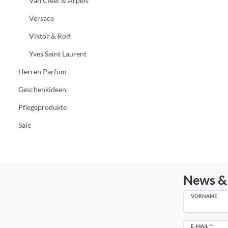
Van Cleef & Arpels
Versace
Viktor & Rolf
Yves Saint Laurent
Herren Parfum
Geschenkideen
Pflegeprodukte
Sale
News &
VORNAME
Newsletter
E-MAIL **