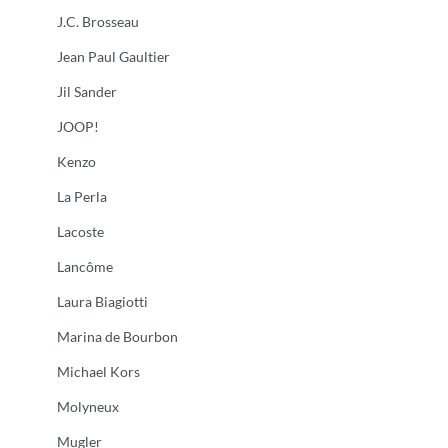
J.C. Brosseau
Jean Paul Gaultier
Jil Sander
JOOP!
Kenzo
La Perla
Lacoste
Lancôme
Laura Biagiotti
Marina de Bourbon
Michael Kors
Molyneux
Mugler