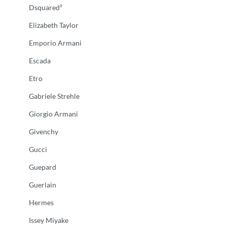
Dsquared²
Elizabeth Taylor
Emporio Armani
Escada
Etro
Gabriele Strehle
Giorgio Armani
Givenchy
Gucci
Guepard
Guerlain
Hermes
Issey Miyake