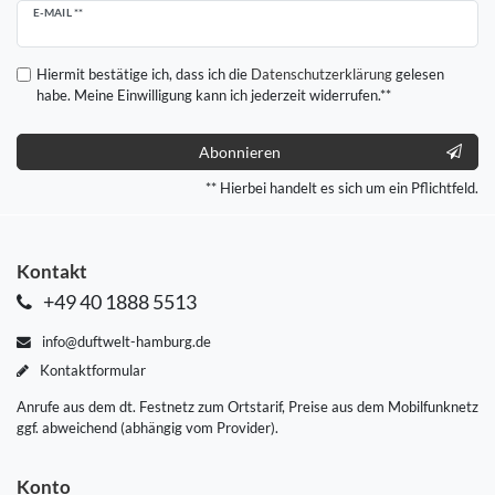
Newsletter
E-MAIL **
Honig
Hiermit bestätige ich, dass ich die
Daten­schutz­erklärung
gelesen
habe. Meine Einwilligung kann ich jederzeit widerrufen.**
Abonnieren
** Hierbei handelt es sich um ein Pflichtfeld.
Kontakt
+49 40 1888 5513
info@duftwelt-hamburg.de
Kontaktformular
Anrufe aus dem dt. Festnetz zum Ortstarif, Preise aus dem Mobilfunknetz
ggf. abweichend (abhängig vom Provider).
Konto