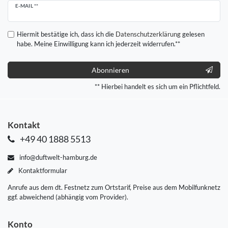
Newsletter
E-MAIL **
Honig
Hiermit bestätige ich, dass ich die
Daten­schutz­erklärung
gelesen
habe. Meine Einwilligung kann ich jederzeit widerrufen.**
Abonnieren
** Hierbei handelt es sich um ein Pflichtfeld.
Kontakt
+49 40 1888 5513
info@duftwelt-hamburg.de
Kontaktformular
Anrufe aus dem dt. Festnetz zum Ortstarif, Preise aus dem Mobilfunknetz
ggf. abweichend (abhängig vom Provider).
Konto