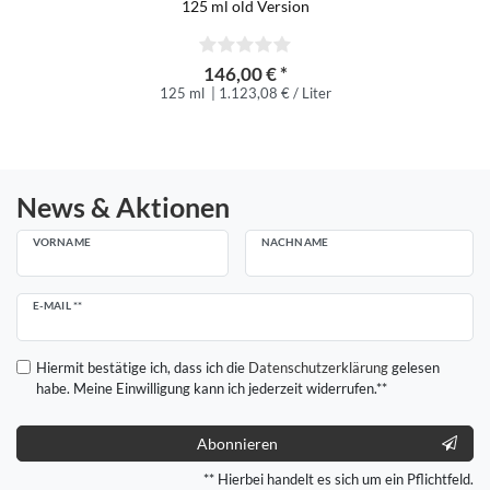
125 ml old Version
146,00 € *
125 ml
| 1.123,08 € / Liter
News & Aktionen
VORNAME
NACHNAME
Newsletter
E-MAIL **
Honig
Hiermit bestätige ich, dass ich die
Daten­schutz­erklärung
gelesen
habe. Meine Einwilligung kann ich jederzeit widerrufen.**
Abonnieren
** Hierbei handelt es sich um ein Pflichtfeld.