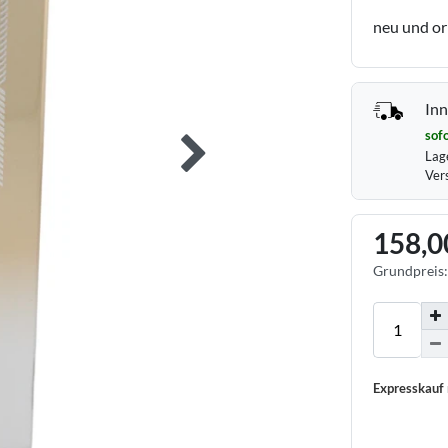
neu und or
Inn
sofo
Lag
Ver
158,0
Grundpreis
Expresskauf