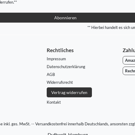
derrufen.**
Abonnieren
** Hierbei handelt es sich um
Rechtliches
Zahl
Impressum
Amaz
Daten­schutz­erklärung
Rech
AGB
Widerrufs­recht
Vertrag widerrufen
Kontakt
ise inkl. ges. MwSt. -- Versandkostenfrei innerhalb Deutschlands, ansonsten zzg
Duftwelt-Hamburg