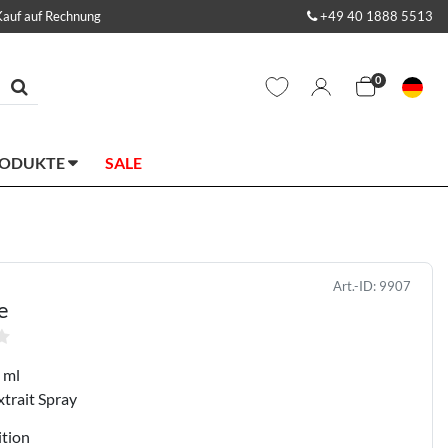
Kauf auf Rechnung
+49 40 1888 5513
0
RODUKTE
SALE
Art.-ID:
9907
e
 ml
xtrait Spray
ition