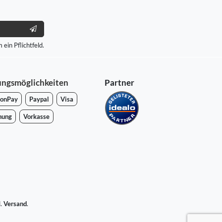
 ein Pflichtfeld.
ungsmöglichkeiten
Partner
onPay
Paypal
Visa
nung
Vorkasse
l.
Versand
.