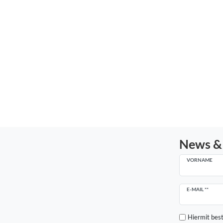
News &
VORNAME
Newsletter
E-MAIL **
Honig
Hiermit best