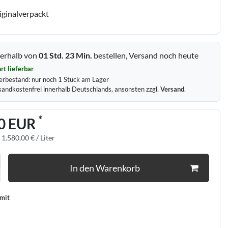
iginalverpackt
erhalb von
01 Std.
23 Min.
bestellen, Versand noch heute
rt lieferbar
erbestand:
nur noch
1
Stück am Lager
sandkostenfrei innerhalb Deutschlands, ansonsten zzgl.
Versand
.
*
0 EUR
:
1.580,00 € / Liter
In den Warenkorb
 mit