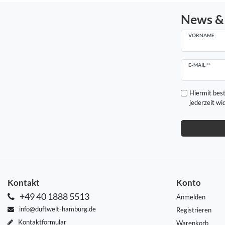
News &
VORNAME
Newsletter
E-MAIL **
Honig
Hiermit best
jederzeit wi
Kontakt
Konto
+49 40 1888 5513
Anmelden
info@duftwelt-hamburg.de
Registrieren
Kontaktformular
Warenkorb