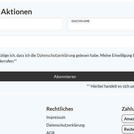
 Aktionen
NACHNAME
ätige ich, dass ich die
Daten­schutz­erklärung
gelesen habe. Meine Einwilligung 
derrufen.**
Abonnieren
** Hierbei handelt es sich um
Rechtliches
Zahl
Impressum
Amaz
Daten­schutz­erklärung
Rech
AGB