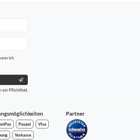
kann ich
 ein Pflichtfeld.
ungsmöglichkeiten
Partner
onPay
Paypal
Visa
nung
Vorkasse