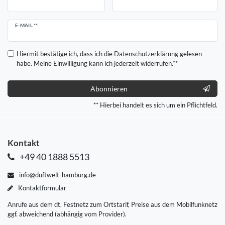
Newsletter
E-MAIL **
Honig
Hiermit bestätige ich, dass ich die
Daten­schutz­erklärung
gelesen
habe. Meine Einwilligung kann ich jederzeit widerrufen.**
Abonnieren
** Hierbei handelt es sich um ein Pflichtfeld.
Kontakt
+49 40 1888 5513
info@duftwelt-hamburg.de
Kontaktformular
Anrufe aus dem dt. Festnetz zum Ortstarif, Preise aus dem Mobilfunknetz
ggf. abweichend (abhängig vom Provider).