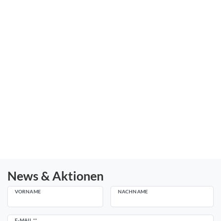
News & Aktionen
VORNAME
NACHNAME
Newsletter
E-MAIL **