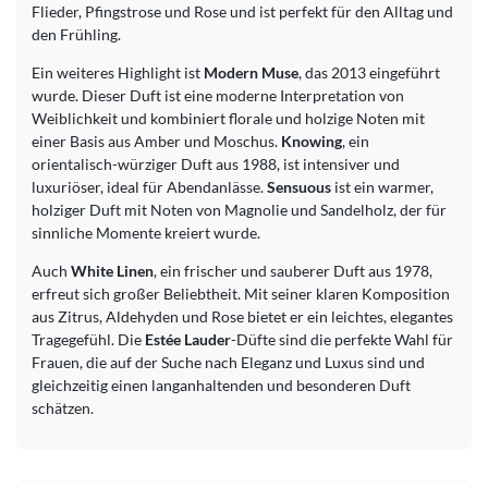
Flieder, Pfingstrose und Rose und ist perfekt für den Alltag und
den Frühling.
Ein weiteres Highlight ist
Modern Muse
, das 2013 eingeführt
wurde. Dieser Duft ist eine moderne Interpretation von
Weiblichkeit und kombiniert florale und holzige Noten mit
einer Basis aus Amber und Moschus.
Knowing
, ein
orientalisch-würziger Duft aus 1988, ist intensiver und
luxuriöser, ideal für Abendanlässe.
Sensuous
ist ein warmer,
holziger Duft mit Noten von Magnolie und Sandelholz, der für
sinnliche Momente kreiert wurde.
Auch
White Linen
, ein frischer und sauberer Duft aus 1978,
erfreut sich großer Beliebtheit. Mit seiner klaren Komposition
aus Zitrus, Aldehyden und Rose bietet er ein leichtes, elegantes
Tragegefühl. Die
Estée Lauder
-Düfte sind die perfekte Wahl für
Frauen, die auf der Suche nach Eleganz und Luxus sind und
gleichzeitig einen langanhaltenden und besonderen Duft
schätzen.