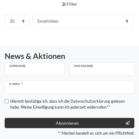
Filter
News & Aktionen
VORNAME
NACHNAME
Newsletter
E-MAIL **
Honig
Hiermit bestätige ich, dass ich die
Daten­schutz­erklärung
gelesen
habe. Meine Einwilligung kann ich jederzeit widerrufen.**
Abonnieren
** Hierbei handelt es sich um ein Pflichtfeld.