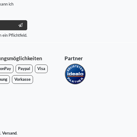
kann ich
 ein Pflichtfeld.
ungsmöglichkeiten
Partner
onPay
Paypal
Visa
nung
Vorkasse
l.
Versand
.