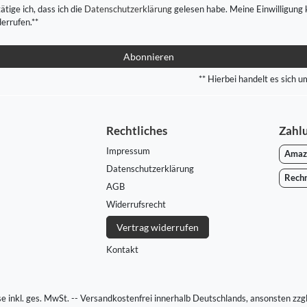
ätige ich, dass ich die
Daten­schutz­erklärung
gelesen habe. Meine Einwilligung 
derrufen.**
Abonnieren
** Hierbei handelt es sich um
Rechtliches
Zahl
Impressum
Amaz
Daten­schutz­erklärung
Rech
AGB
Widerrufs­recht
Vertrag widerrufen
Kontakt
ise inkl. ges. MwSt. -- Versandkostenfrei innerhalb Deutschlands, ansonsten zzg