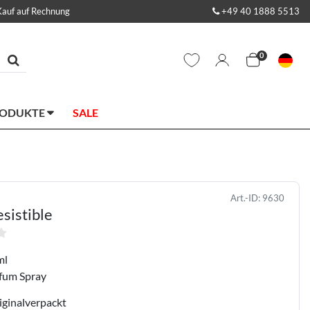
Kauf auf Rechnung
+49 40 1888 5513
0
RODUKTE
SALE
Art.-ID:
9630
esistible
ml
fum Spray
iginalverpackt