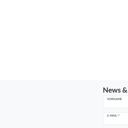
News &
VORNAME
Newsletter
E-MAIL **
Honig