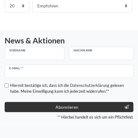
News & Aktionen
VORNAME
NACHNAME
Newsletter
E-MAIL **
Honig
Hiermit bestätige ich, dass ich die
Daten­schutz­erklärung
gelesen
habe. Meine Einwilligung kann ich jederzeit widerrufen.**
Abonnieren
** Hierbei handelt es sich um ein Pflichtfeld.