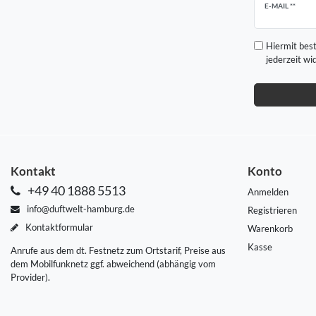
Newsletter
E-MAIL **
Honig
Hiermit best
jederzeit wi
Kontakt
Konto
+49 40 1888 5513
Anmelden
info@duftwelt-hamburg.de
Registrieren
Kontaktformular
Warenkorb
Kasse
Anrufe aus dem dt. Festnetz zum Ortstarif, Preise aus
dem Mobilfunknetz ggf. abweichend (abhängig vom
Provider).