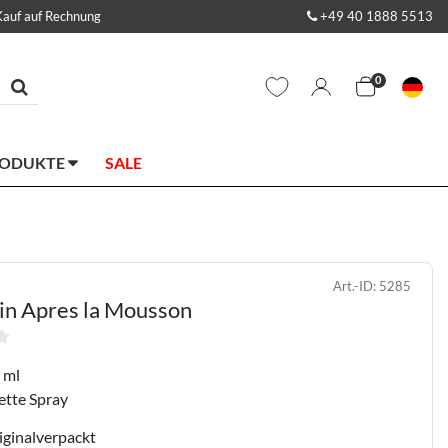
Kauf auf Rechnung
+49 40 1888 5513
0
RODUKTE
SALE
Art.-ID:
5285
in Apres la Mousson
 ml
ette Spray
iginalverpackt