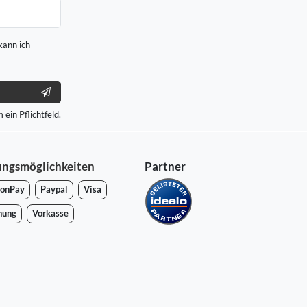
kann ich
 ein Pflichtfeld.
ungsmöglichkeiten
Partner
onPay
Paypal
Visa
nung
Vorkasse