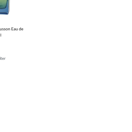
usson Eau de
l
iter