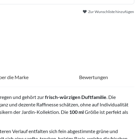
Zur Wunschliste hinzufügen
ber die Marke
Bewertungen
regen und gehört zur
frisch-würzigen Duftfamilie
. Die
eganz und dezente Raffinesse schätzen, ohne auf Individualität
sikern der Jardin-Kollektion. Die
100 ml
Größe ist perfekt als
iteren Verlauf entfalten sich fein abgestimmte grüne und
sich eine sanfte, trocken-holzige Basis, welche die frischen