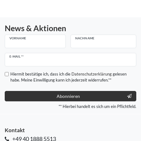
News & Aktionen
VORNAME
NACHNAME
Newsletter
E-MAIL **
Honig
Hiermit bestätige ich, dass ich die
Daten­schutz­erklärung
gelesen
habe. Meine Einwilligung kann ich jederzeit widerrufen.**
Abonnieren
** Hierbei handelt es sich um ein Pflichtfeld.
Kontakt
+49 40 1888 5513