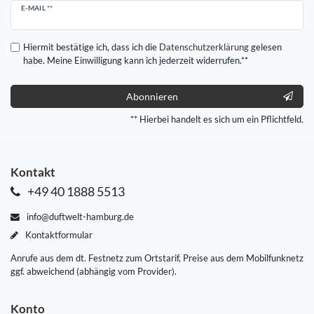
Newsletter
E-MAIL **
Honig
Hiermit bestätige ich, dass ich die
Daten­schutz­erklärung
gelesen
habe. Meine Einwilligung kann ich jederzeit widerrufen.**
Abonnieren
** Hierbei handelt es sich um ein Pflichtfeld.
Kontakt
+49 40 1888 5513
info@duftwelt-hamburg.de
Kontaktformular
Anrufe aus dem dt. Festnetz zum Ortstarif, Preise aus dem Mobilfunknetz
ggf. abweichend (abhängig vom Provider).
Konto