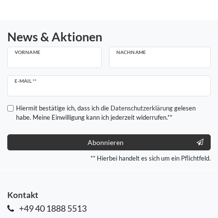
News & Aktionen
VORNAME
NACHNAME
Newsletter
E-MAIL **
Honig
Hiermit bestätige ich, dass ich die
Daten­schutz­erklärung
gelesen
habe. Meine Einwilligung kann ich jederzeit widerrufen.**
Abonnieren
** Hierbei handelt es sich um ein Pflichtfeld.
Kontakt
+49 40 1888 5513