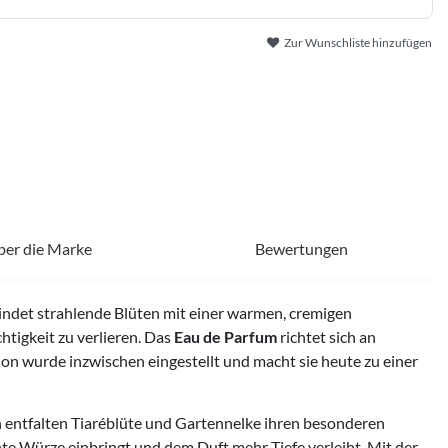
Zur Wunschliste hinzufügen
ber die Marke
Bewertungen
bindet strahlende Blüten mit einer warmen, cremigen
htigkeit zu verlieren. Das
Eau de Parfum
richtet sich an
on wurde inzwischen eingestellt und macht sie heute zu einer
en entfalten Tiaréblüte und Gartennelke ihren besonderen
te Würze einbringt und dem Duft mehr Tiefe verleiht. Mit der