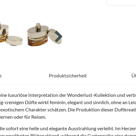
e
Produktsicherheit
Ü
eine luxuriöse Interpretation der Wonderlust-Kollektion und ver
g-cremigen Düfte wirkt feminin, elegant und sinnlich, ohne an Leic
exotischem Charakter schätzen. Die Produktion dieser Duftkreati
ernen oder für Reisen.
die sofort eine helle und elegante Ausstrahlung verleiht. Im Herz
nnenverwöhnten Blütenakkord, während die Gartennelke eine dezen