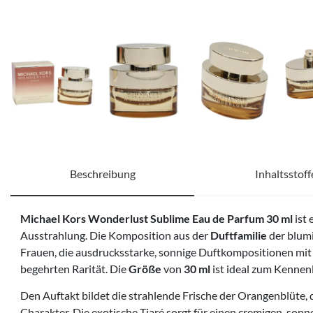
Beschreibung
Inhaltsstoff
Michael Kors Wonderlust Sublime Eau de Parfum 30 ml
ist 
Ausstrahlung. Die Komposition aus der
Duftfamilie
der blumi
Frauen, die ausdrucksstarke, sonnige Duftkompositionen mit 
begehrten Rarität. Die
Größe
von
30 ml
ist ideal zum Kennenl
Den Auftakt bildet die strahlende Frische der Orangenblüte, 
Charakter. Die exotische Tiaré sorgt für einen cremigen, so