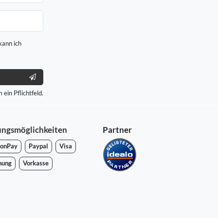
kann ich
 ein Pflichtfeld.
ungsmöglichkeiten
Partner
onPay
Paypal
Visa
nung
Vorkasse