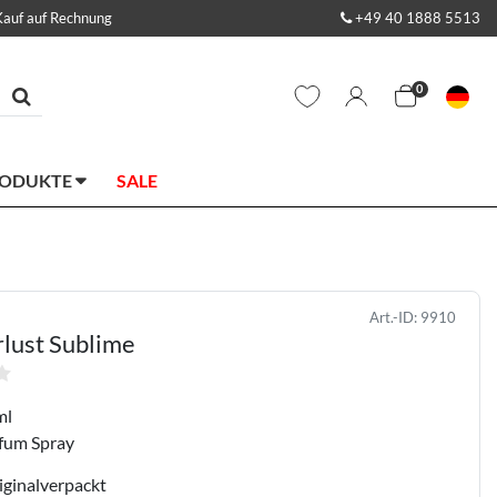
Kauf auf Rechnung
+49 40 1888 5513
0
RODUKTE
SALE
Art.-ID:
9910
lust Sublime
ml
fum Spray
iginalverpackt