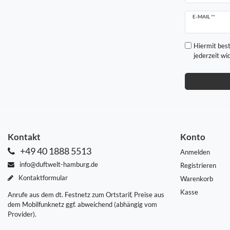
Newsletter
E-MAIL **
Honig
Hiermit best
jederzeit wi
Kontakt
Konto
+49 40 1888 5513
Anmelden
info@duftwelt-hamburg.de
Registrieren
Kontaktformular
Warenkorb
Kasse
Anrufe aus dem dt. Festnetz zum Ortstarif, Preise aus
dem Mobilfunknetz ggf. abweichend (abhängig vom
Provider).