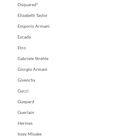
Dsquared²
Elizabeth Taylor
Emporio Armani
Escada
Etro
Gabriele Strehle
Giorgio Armani
Givenchy
Gucci
Guepard
Guerlain
Hermes
Issey Miyake