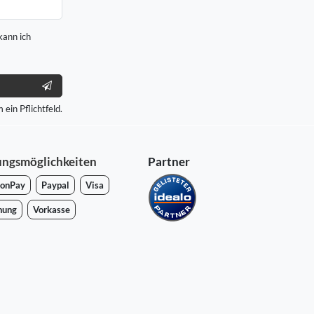
kann ich
 ein Pflichtfeld.
ungsmöglichkeiten
Partner
onPay
Paypal
Visa
nung
Vorkasse