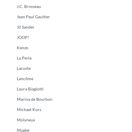
J.C. Brosseau
Jean Paul Gaultier
Jil Sander
JOOP!
Kenzo
La Perla
Lacoste
Lancôme
Laura Biagiotti
Marina de Bourbon
Michael Kors
Molyneux
Mugler