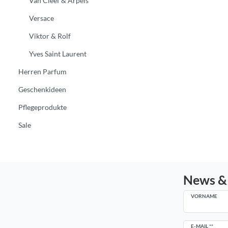
Van Cleef & Arpels
Versace
Viktor & Rolf
Yves Saint Laurent
Herren Parfum
Geschenkideen
Pflegeprodukte
Sale
News &
VORNAME
Newsletter
E-MAIL **