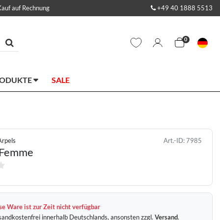
Kauf auf Rechnung
+49 40 1888 5513
0
RODUKTE
SALE
Arpels
Art.-ID:
7985
c Femme
e Ware ist zur Zeit nicht verfügbar
sandkostenfrei innerhalb Deutschlands, ansonsten zzgl.
Versand
.