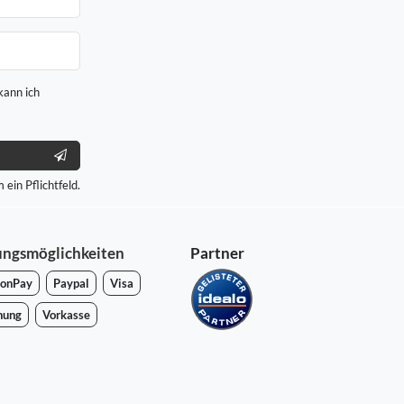
kann ich
 ein Pflichtfeld.
ungsmöglichkeiten
Partner
onPay
Paypal
Visa
nung
Vorkasse