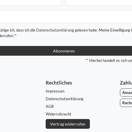
ätige ich, dass ich die
Daten­schutz­erklärung
gelesen habe. Meine Einwilligung 
derrufen.**
Abonnieren
** Hierbei handelt es sich um
Rechtliches
Zahl
Impressum
Amaz
Daten­schutz­erklärung
Rech
AGB
Widerrufs­recht
Vertrag widerrufen