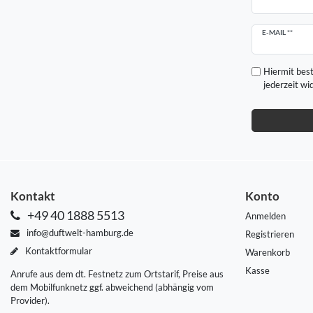
Newsletter
E-MAIL **
Honig
Hiermit best
jederzeit wi
Kontakt
Konto
+49 40 1888 5513
Anmelden
info@duftwelt-hamburg.de
Registrieren
Kontaktformular
Warenkorb
Kasse
Anrufe aus dem dt. Festnetz zum Ortstarif, Preise aus
dem Mobilfunknetz ggf. abweichend (abhängig vom
Provider).