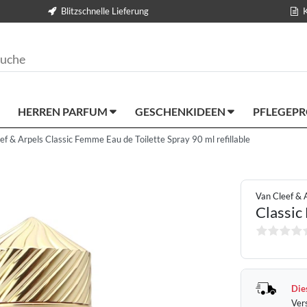
Blitzschnelle Lieferung
HERREN PARFUM
GESCHENKIDEEN
PFLEGEP
ef & Arpels Classic Femme Eau de Toilette Spray 90 ml refillable
Van Cleef & 
Classi
Dies
Ver