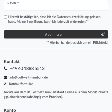
Newsletter
E-MAIL **
Honig
Hiermit bestätige ich, dass ich die
Daten­schutz­erklärung
gelesen
habe. Meine Einwilligung kann ich jederzeit widerrufen.**
Abonnieren
** Hierbei handelt es sich um ein Pflichtfeld.
Kontakt
+49 40 1888 5513
info@duftwelt-hamburg.de
Kontaktformular
Anrufe aus dem dt. Festnetz zum Ortstarif, Preise aus dem Mobilfunknetz
ggf. abweichend (abhängig vom Provider).
Konto