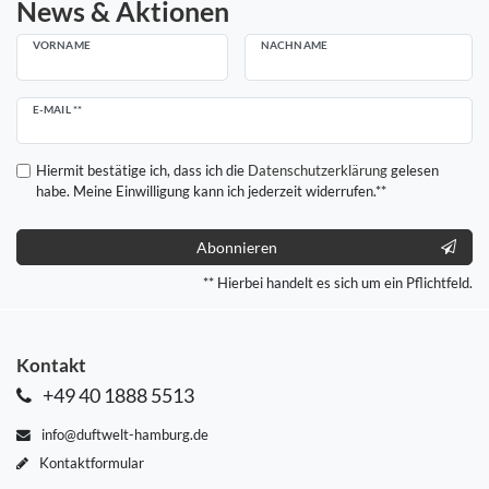
News & Aktionen
VORNAME
NACHNAME
Newsletter
E-MAIL **
Honig
Hiermit bestätige ich, dass ich die
Daten­schutz­erklärung
gelesen
habe. Meine Einwilligung kann ich jederzeit widerrufen.**
Abonnieren
** Hierbei handelt es sich um ein Pflichtfeld.
Kontakt
+49 40 1888 5513
info@duftwelt-hamburg.de
Kontaktformular