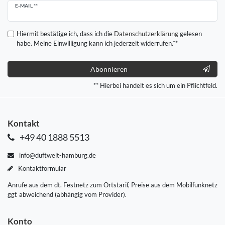
Newsletter
E-MAIL **
Honig
Hiermit bestätige ich, dass ich die
Daten­schutz­erklärung
gelesen
habe. Meine Einwilligung kann ich jederzeit widerrufen.**
Abonnieren
** Hierbei handelt es sich um ein Pflichtfeld.
Kontakt
+49 40 1888 5513
info@duftwelt-hamburg.de
Kontaktformular
Anrufe aus dem dt. Festnetz zum Ortstarif, Preise aus dem Mobilfunknetz
ggf. abweichend (abhängig vom Provider).
Konto