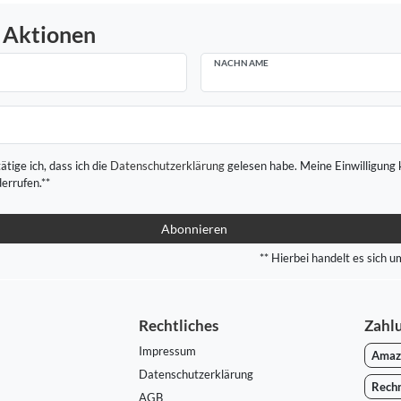
 Aktionen
NACHNAME
ätige ich, dass ich die
Daten­schutz­erklärung
gelesen habe. Meine Einwilligung 
derrufen.**
Abonnieren
** Hierbei handelt es sich um
Rechtliches
Zahl
Impressum
Amaz
Daten­schutz­erklärung
Rech
AGB