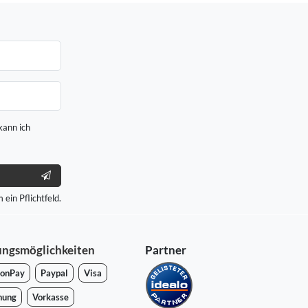
kann ich
 ein Pflichtfeld.
ungsmöglichkeiten
Partner
onPay
Paypal
Visa
nung
Vorkasse