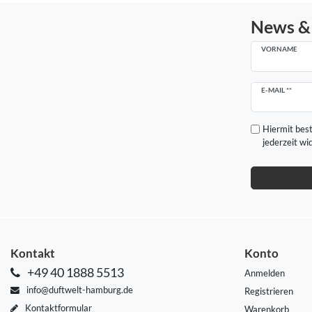
News &
VORNAME
Newsletter
E-MAIL **
Honig
Hiermit best
jederzeit wi
Kontakt
Konto
+49 40 1888 5513
Anmelden
info@duftwelt-hamburg.de
Registrieren
Kontaktformular
Warenkorb