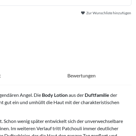
Zur Wunschliste hinzufügen
t
Bewertungen
egendären Angel. Die
Body Lotion
aus der
Duftfamilie
der
 gut ein und umhüllt die Haut mit der charakteristischen
ht. Schon wenig später entwickelt sich der unverwechselbare
en. Im weiteren Verlauf tritt Patchouli immer deutlicher
 Duftschleier, der die Haut den ganzen Tag gepflegt und