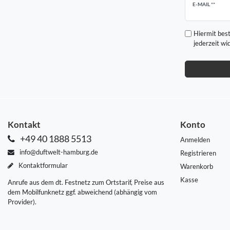
Newsletter
E-MAIL **
Honig
Hiermit best
jederzeit wi
Kontakt
Konto
+49 40 1888 5513
Anmelden
info@duftwelt-hamburg.de
Registrieren
Kontaktformular
Warenkorb
Kasse
Anrufe aus dem dt. Festnetz zum Ortstarif, Preise aus
dem Mobilfunknetz ggf. abweichend (abhängig vom
Provider).