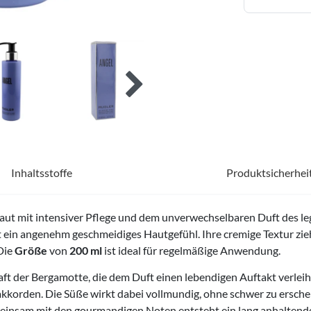
Inhaltsstoffe
Produktsicherhei
ut mit intensiver Pflege und dem unverwechselbaren Duft des l
in angenehm geschmeidiges Hautgefühl. Ihre cremige Textur zieht
Die
Größe
von
200 ml
ist ideal für regelmäßige Anwendung.
raft der Bergamotte, die dem Duft einen lebendigen Auftakt verlei
orden. Die Süße wirkt dabei vollmundig, ohne schwer zu erschein
meinsam mit den gourmandigen Noten entsteht ein lang anhaltender