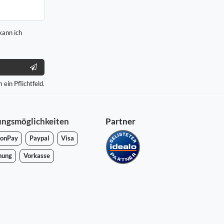
kann ich
 ein Pflichtfeld.
ungsmöglichkeiten
Partner
onPay
Paypal
Visa
nung
Vorkasse