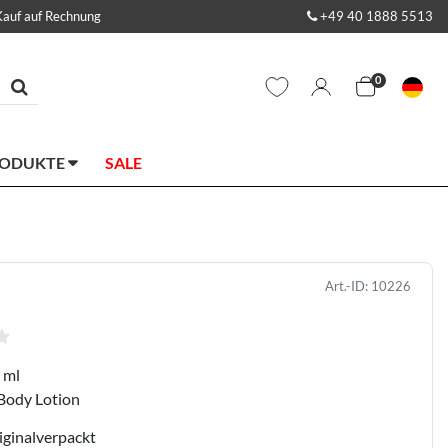
Kauf auf Rechnung
+49 40 1888 5513
0
RODUKTE
SALE
Art.-ID:
10226
 ml
Body Lotion
iginalverpackt