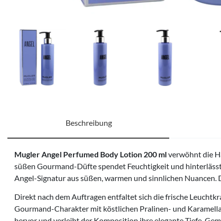
Beschreibung
Mugler Angel Perfumed Body Lotion 200 ml
verwöhnt die Ha
süßen Gourmand-Düfte spendet Feuchtigkeit und hinterlässt e
Angel-Signatur aus süßen, warmen und sinnlichen Nuancen. 
Direkt nach dem Auftragen entfaltet sich die frische Leuchtk
Gourmand-Charakter mit köstlichen Pralinen- und Karamellakk
hervor und verleiht der Komposition ihre elegante Tiefe. Ge