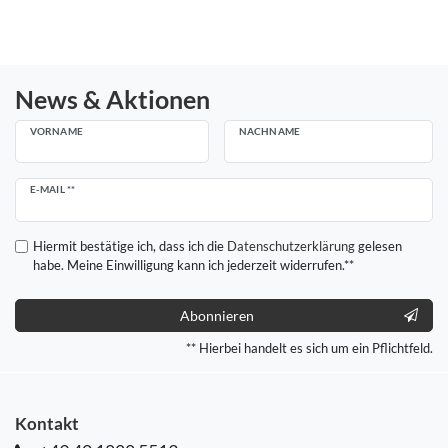
News & Aktionen
VORNAME
NACHNAME
Newsletter
E-MAIL **
Honig
Hiermit bestätige ich, dass ich die
Daten­schutz­erklärung
gelesen
habe. Meine Einwilligung kann ich jederzeit widerrufen.**
Abonnieren
** Hierbei handelt es sich um ein Pflichtfeld.
Kontakt