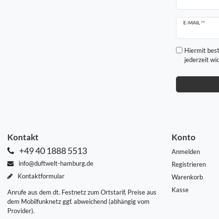
Newsletter
E-MAIL **
Honig
Hiermit best
jederzeit wi
Kontakt
Konto
+49 40 1888 5513
Anmelden
info@duftwelt-hamburg.de
Registrieren
Kontaktformular
Warenkorb
Kasse
Anrufe aus dem dt. Festnetz zum Ortstarif, Preise aus
dem Mobilfunknetz ggf. abweichend (abhängig vom
Provider).