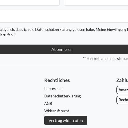
ätige ich, dass ich die
Daten­schutz­erklärung
gelesen habe. Meine Einwilligung 
derrufen.**
Abonnieren
** Hierbei handelt es sich um
Rechtliches
Zahl
Impressum
Amaz
Daten­schutz­erklärung
Rech
AGB
Widerrufs­recht
Vertrag widerrufen