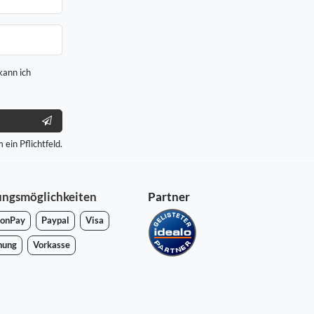
kann ich
 ein Pflichtfeld.
ungsmöglichkeiten
Partner
onPay
Paypal
Visa
nung
Vorkasse