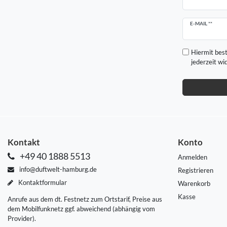
Newsletter
E-MAIL **
Honig
Hiermit best
jederzeit wi
Kontakt
Konto
+49 40 1888 5513
Anmelden
info@duftwelt-hamburg.de
Registrieren
Kontaktformular
Warenkorb
Kasse
Anrufe aus dem dt. Festnetz zum Ortstarif, Preise aus
dem Mobilfunknetz ggf. abweichend (abhängig vom
Provider).