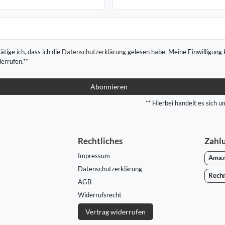
ätige ich, dass ich die
Daten­schutz­erklärung
gelesen habe. Meine Einwilligung 
derrufen.**
Abonnieren
** Hierbei handelt es sich um
Rechtliches
Zahl
Impressum
Amaz
Daten­schutz­erklärung
Rech
AGB
Widerrufs­recht
Vertrag widerrufen