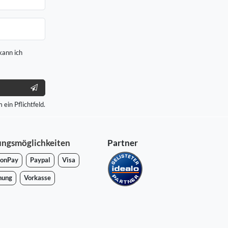
kann ich
 ein Pflichtfeld.
ungsmöglichkeiten
Partner
onPay
Paypal
Visa
nung
Vorkasse