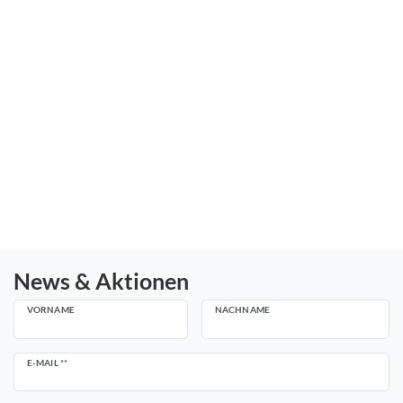
News & Aktionen
VORNAME
NACHNAME
Newsletter
E-MAIL **
Honig