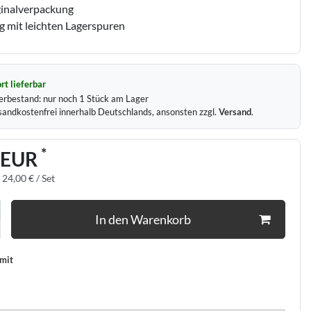
ginalverpackung
 mit leichten Lagerspuren
rt lieferbar
erbestand:
nur noch
1
Stück am Lager
sandkostenfrei innerhalb Deutschlands, ansonsten zzgl.
Versand
.
*
 EUR
:
24,00 € / Set
In den Warenkorb
 mit