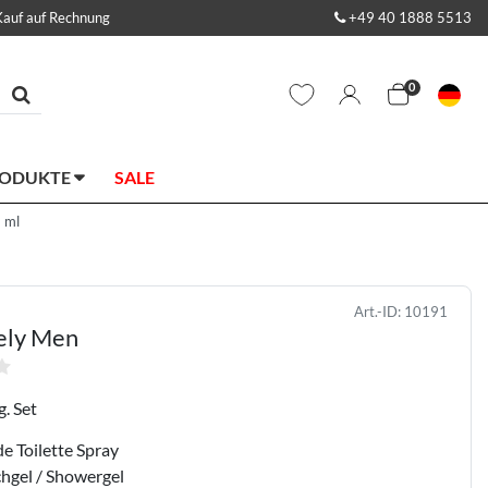
Kauf auf Rechnung
+49 40 1888 5513
0
RODUKTE
SALE
 ml
Art.-ID:
10191
ely Men
g. Set
de Toilette Spray
hgel / Showergel