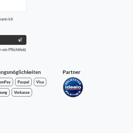
kann ich
 ein Pflichtfeld.
ungsmöglichkeiten
Partner
onPay
Paypal
Visa
nung
Vorkasse