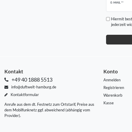
Newsletter
E-MAIL **
Honig
Hiermit best
jederzeit wi
Kontakt
Konto
+49 40 1888 5513
Anmelden
info@duftwelt-hamburg.de
Registrieren
Kontaktformular
Warenkorb
Kasse
Anrufe aus dem dt. Festnetz zum Ortstarif, Preise aus
dem Mobilfunknetz ggf. abweichend (abhängig vom
Provider).