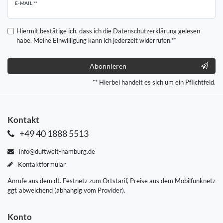
Newsletter
E-MAIL **
Honig
Hiermit bestätige ich, dass ich die
Daten­schutz­erklärung
gelesen
habe. Meine Einwilligung kann ich jederzeit widerrufen.**
Abonnieren
** Hierbei handelt es sich um ein Pflichtfeld.
Kontakt
+49 40 1888 5513
info@duftwelt-hamburg.de
Kontaktformular
Anrufe aus dem dt. Festnetz zum Ortstarif, Preise aus dem Mobilfunknetz
ggf. abweichend (abhängig vom Provider).
Konto