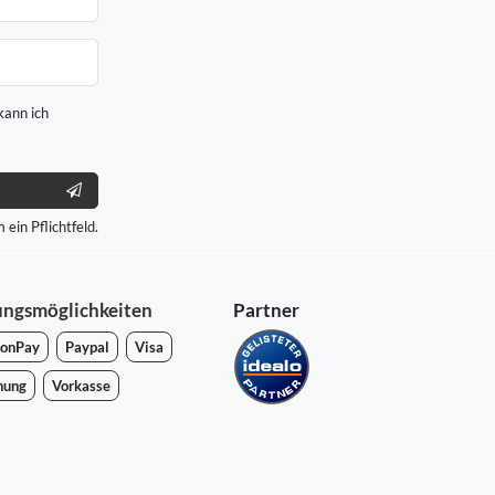
kann ich
 ein Pflichtfeld.
ungsmöglichkeiten
Partner
onPay
Paypal
Visa
nung
Vorkasse