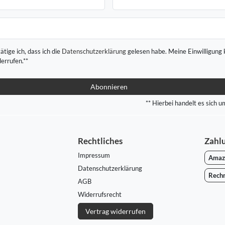
ätige ich, dass ich die
Daten­schutz­erklärung
gelesen habe. Meine Einwilligung 
derrufen.**
Abonnieren
** Hierbei handelt es sich um
Rechtliches
Zahl
Impressum
Amaz
Daten­schutz­erklärung
Rech
AGB
Widerrufs­recht
Vertrag widerrufen