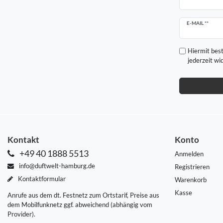
Newsletter
E-MAIL **
Honig
Hiermit best
jederzeit wi
Kontakt
Konto
+49 40 1888 5513
Anmelden
info@duftwelt-hamburg.de
Registrieren
Kontaktformular
Warenkorb
Kasse
Anrufe aus dem dt. Festnetz zum Ortstarif, Preise aus
dem Mobilfunknetz ggf. abweichend (abhängig vom
Provider).