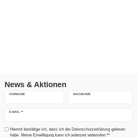
News & Aktionen
VORNAME
NACHNAME
Newsletter
E-MAIL **
Honig
Hiermit bestätige ich, dass ich die
Daten­schutz­erklärung
gelesen
habe. Meine Einwilligung kann ich jederzeit widerrufen.**