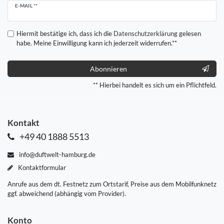
Newsletter
E-MAIL **
Honig
Hiermit bestätige ich, dass ich die
Daten­schutz­erklärung
gelesen
habe. Meine Einwilligung kann ich jederzeit widerrufen.**
Abonnieren
** Hierbei handelt es sich um ein Pflichtfeld.
Kontakt
+49 40 1888 5513
info@duftwelt-hamburg.de
Kontaktformular
Anrufe aus dem dt. Festnetz zum Ortstarif, Preise aus dem Mobilfunknetz
ggf. abweichend (abhängig vom Provider).
Konto