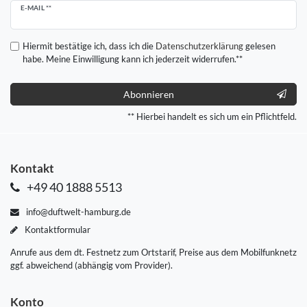
Newsletter
E-MAIL **
Honig
Hiermit bestätige ich, dass ich die
Daten­schutz­erklärung
gelesen
habe. Meine Einwilligung kann ich jederzeit widerrufen.**
Abonnieren
** Hierbei handelt es sich um ein Pflichtfeld.
Kontakt
+49 40 1888 5513
info@duftwelt-hamburg.de
Kontaktformular
Anrufe aus dem dt. Festnetz zum Ortstarif, Preise aus dem Mobilfunknetz
ggf. abweichend (abhängig vom Provider).
Konto