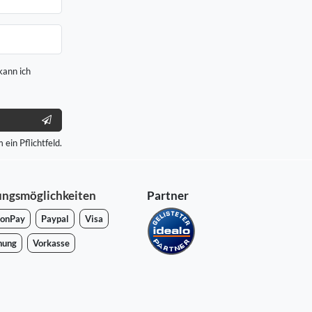
kann ich
 ein Pflichtfeld.
ungsmöglichkeiten
Partner
onPay
Paypal
Visa
nung
Vorkasse