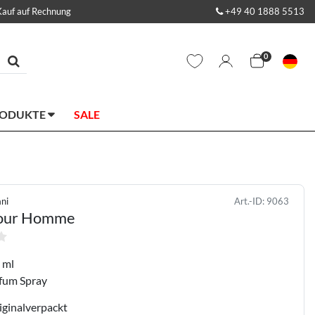
Kauf auf Rechnung
+49 40 1888 5513
0
RODUKTE
SALE
ni
Art.-ID:
9063
our Homme
 ml
fum Spray
iginalverpackt