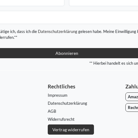
ätige ich, dass ich die
Daten­schutz­erklärung
gelesen habe. Meine Einwilligung 
derrufen.**
Abonnieren
** Hierbei handelt es sich um
Rechtliches
Zahl
Impressum
Amaz
Daten­schutz­erklärung
Rech
AGB
Widerrufs­recht
Vertrag widerrufen