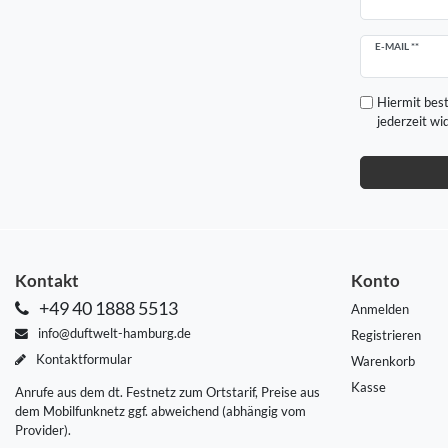
Newsletter
E-MAIL **
Honig
Hiermit best
jederzeit wi
Kontakt
Konto
+49 40 1888 5513
Anmelden
info@duftwelt-hamburg.de
Registrieren
Kontaktformular
Warenkorb
Kasse
Anrufe aus dem dt. Festnetz zum Ortstarif, Preise aus
dem Mobilfunknetz ggf. abweichend (abhängig vom
Provider).