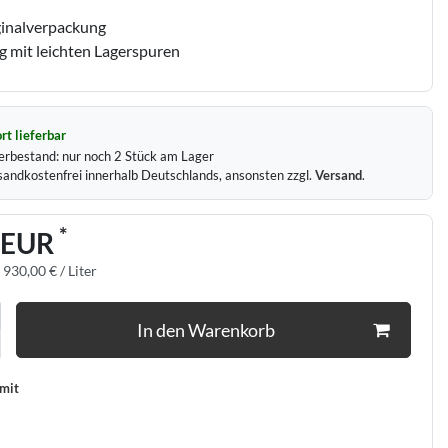
ginalverpackung
 mit leichten Lagerspuren
rt lieferbar
erbestand:
nur noch
2
Stück am Lager
sandkostenfrei innerhalb Deutschlands, ansonsten zzgl.
Versand
.
*
 EUR
:
930,00 € / Liter
In den Warenkorb
 mit