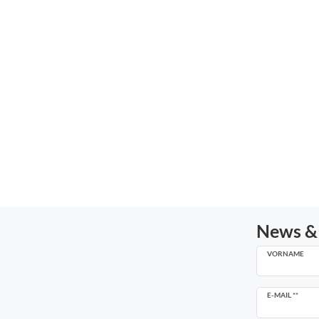
News &
VORNAME
Newsletter
E-MAIL **
Honig