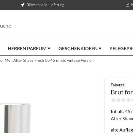
Blitzschnelle Lieferung
HERREN PARFUM
GESCHENKIDEEN
PFLEGEP
for Men After Shave Fresh Up 45 ml old vintage Version
Fabergé
Brut fo
Inhalt: 45 
After Shav
alte Aufla