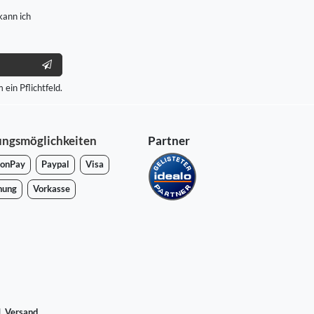
kann ich
 ein Pflichtfeld.
ungsmöglichkeiten
Partner
onPay
Paypal
Visa
nung
Vorkasse
l.
Versand
.