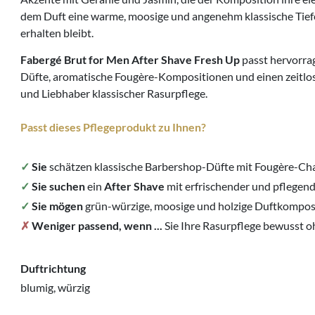
dem Duft eine warme, moosige und angenehm klassische Tiefe v
erhalten bleibt.
Fabergé Brut for Men After Shave Fresh Up
passt hervorra
Düfte, aromatische Fougère-Kompositionen und einen zeitlose
und Liebhaber klassischer Rasurpflege.
Passt dieses Pflegeprodukt zu Ihnen?
✓
Sie
schätzen klassische Barbershop-Düfte mit Fougère-Cha
✓
Sie suchen
ein
After Shave
mit erfrischender und pflegen
✓
Sie mögen
grün-würzige, moosige und holzige Duftkompos
✗
Weniger passend, wenn ...
Sie Ihre Rasurpflege bewusst o
Duftrichtung
blumig, würzig