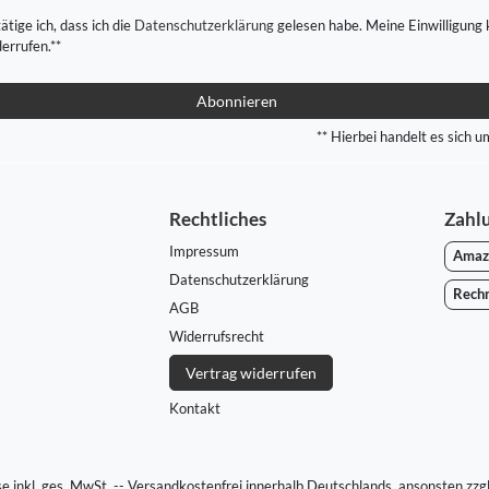
ätige ich, dass ich die
Daten­schutz­erklärung
gelesen habe. Meine Einwilligung 
derrufen.**
Abonnieren
** Hierbei handelt es sich um
Rechtliches
Zahl
Impressum
Amaz
Daten­schutz­erklärung
Rech
AGB
Widerrufs­recht
Vertrag widerrufen
Kontakt
ise inkl. ges. MwSt. -- Versandkostenfrei innerhalb Deutschlands, ansonsten zzg