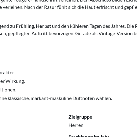
erleihen. Nach der Rasur fühlt sich die Haut erfrischt und gepfl
gend zu
Frühling
,
Herbst
und den kühleren Tagen des Jahres. Die P
n, gepflegten Auftritt bevorzugen. Gerade als Vintage-Version b
rakter.
der Wirkung.
itionen.
hne klassische, markant-maskuline Duftnoten wählen.
Zielgruppe
Herren
Erschienen im Jahr