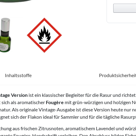
Inhaltsstoffe
Produktsicherhei
ntage Version
ist ein klassischer Begleiter für die Rasur und rich
 sich als aromatischer
Fougère
mit grün-würzigen und holzigen 
natur. Als originale Vintage-Ausgabe ist diese Version heute nur 
gnet sich der Flakon ideal für Sammler und für die tägliche Rasurp
chung aus frischen Zitrusnoten, aromatischem Lavendel und würzig
egante Fougère-Handschrift verleihen. Den Abschluss bilden Eiche