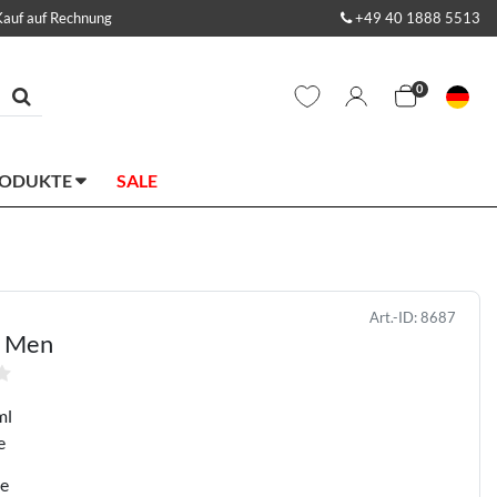
Kauf auf Rechnung
+49 40 1888 5513
0
RODUKTE
SALE
Art.-ID:
8687
r Men
ml
e
ge