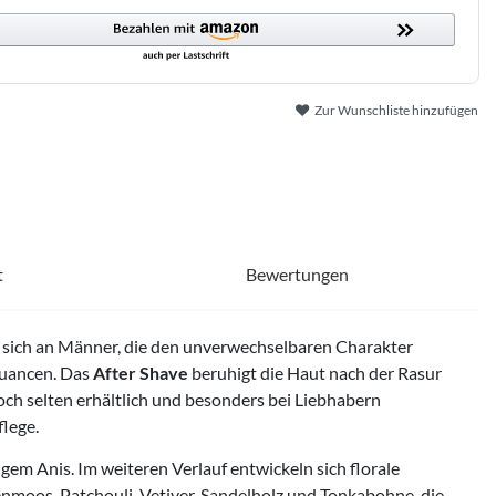
Zur Wunschliste hinzufügen
t
Bewertungen
tet sich an Männer, die den unverwechselbaren Charakter
Nuancen. Das
After Shave
beruhigt die Haut nach der Rasur
noch selten erhältlich und besonders bei Liebhabern
flege.
em Anis. Im weiteren Verlauf entwickeln sich florale
nmoos, Patchouli, Vetiver, Sandelholz und Tonkabohne, die