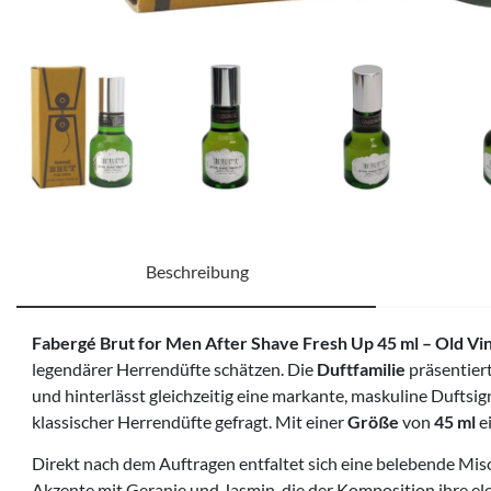
Beschreibung
Fabergé Brut for Men After Shave Fresh Up 45 ml – Old Vi
legendärer Herrendüfte schätzen. Die
Duftfamilie
präsentiert
und hinterlässt gleichzeitig eine markante, maskuline Duftsig
klassischer Herrendüfte gefragt. Mit einer
Größe
von
45 ml
ei
Direkt nach dem Auftragen entfaltet sich eine belebende Mis
Akzente mit Geranie und Jasmin, die der Komposition ihre el